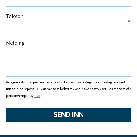
Telefon
Melding
Vi lagrer informasjon om deg slik at vi kan kontakte deg og sende deg relevant 
innhold per epost. Du kan når som helst trekke tilbake samtykket. Les mer om vår 
her
personvernpolicy 
.